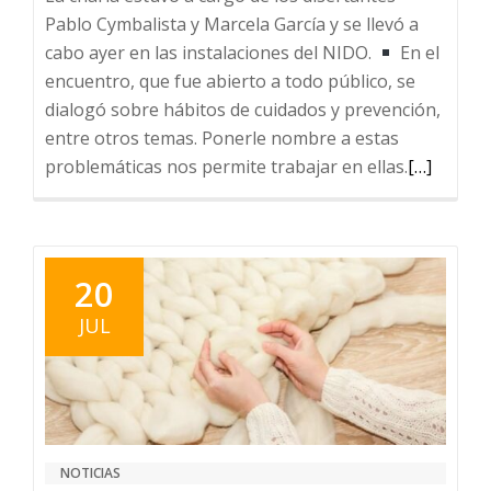
Pablo Cymbalista y Marcela García y se llevó a
cabo ayer en las instalaciones del NIDO.
En el
encuentro, que fue abierto a todo público, se
dialogó sobre hábitos de cuidados y prevención,
entre otros temas. Ponerle nombre a estas
Leer
problemáticas nos permite trabajar en ellas.
[…]
más
sobre
ADICCION
UN
20
PROBLEM
JUL
DE
TODOS
NOTICIAS