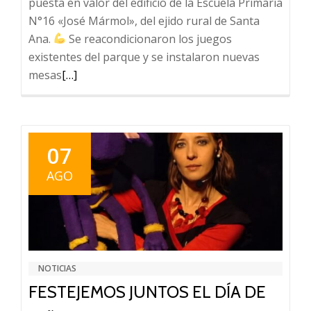
puesta en valor del edificio de la Escuela Primaria
N°16 «José Mármol», del ejido rural de Santa
Ana.
Se reacondicionaron los juegos
existentes del parque y se instalaron nuevas
Leer
mesas
[…]
más
sobre
TRABAJOS
EN
07
ESTABLECIMIENTO
AGO
EDUCATIVO
NOTICIAS
FESTEJEMOS JUNTOS EL DÍA DE