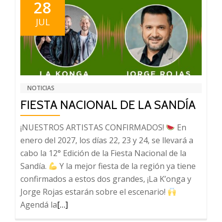
DE
28
HABERES
JUL
CON
AUMENTO
NOTICIAS
FIESTA NACIONAL DE LA SANDÍA
¡NUESTROS ARTISTAS CONFIRMADOS!
En
enero del 2027, los días 22, 23 y 24, se llevará a
cabo la 12° Edición de la Fiesta Nacional de la
Sandía.
Y la mejor fiesta de la región ya tiene
confirmados a estos dos grandes, ¡La K’onga y
Jorge Rojas estarán sobre el escenario!
Leer
Agendá la
[…]
más